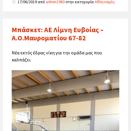
17/06/2019
από
admin1980
στην κατηγορία
Αθλητισμός
Μπάσκετ: ΑΕ Λίμνη Ευβοίας –
Α.Ο.Μαυροματίου 67-82
Νέα εκτός έδρας νίκη για την ομάδα μας που
καλπάζει.