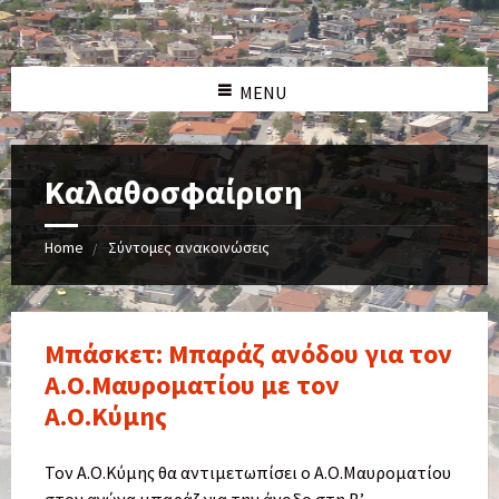
MENU
Καλαθοσφαίριση
Home
Σύντομες ανακοινώσεις
Μπάσκετ: Μπαράζ ανόδου για τον
Α.Ο.Μαυροματίου με τον
Α.Ο.Κύμης
Τον Α.Ο.Κύμης θα αντιμετωπίσει ο Α.Ο.Μαυροματίου