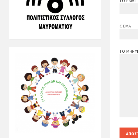
ΤΟ EMAIL
ΘΈΜΑ
ΤΟ ΜΉΝΥ