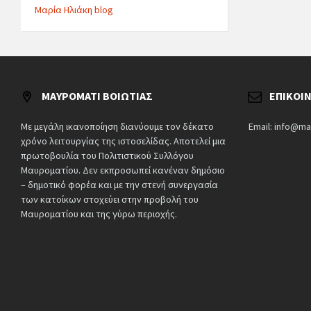
Μαρία Ηλιάκη blog
ΜΑΥΡΟΜΆΤΙ ΒΟΙΩΤΊΑΣ
ΕΠΙΚΟΙ
Με μεγάλη ικανοποίηση διανύουμε τον δέκατο
Email: info@ma
χρόνο λειτουργίας της ιστοσελίδας. Αποτελεί μια
πρωτοβουλία του Πολιτιστικού Συλλόγου
Μαυροματίου. Δεν εκπροσωπεί κανέναν δημόσιο
– δημοτικό φορέα και με την στενή συνεργασία
των κατοίκων στοχεύει στην προβολή του
Μαυροματίου και της γύρω περιοχής.