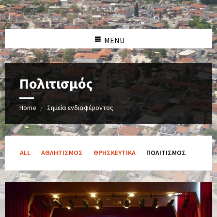
MENU
Πολιτισμός
Home
Σημεία ενδιαφέροντος
Categories:
ALL
ΑΘΛΗΤΙΣΜΌΣ
ΘΡΗΣΚΕΥΤΙΚΆ
ΠΟΛΙΤΙΣΜΌΣ