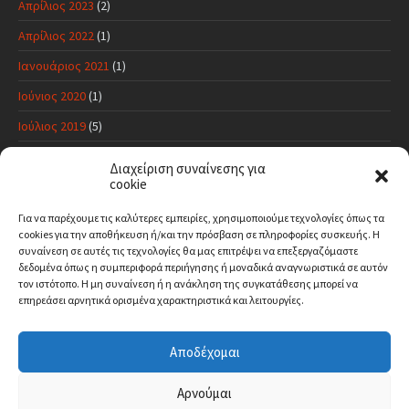
Απρίλιος 2023
(2)
Απρίλιος 2022
(1)
Ιανουάριος 2021
(1)
Ιούνιος 2020
(1)
Ιούλιος 2019
(5)
Ιούνιος 2019
(11)
Διαχείριση συναίνεσης για
cookie
Μάιος 2019
(17)
Απρίλιος 2019
(10)
Για να παρέχουμε τις καλύτερες εμπειρίες, χρησιμοποιούμε τεχνολογίες όπως τα
cookies για την αποθήκευση ή/και την πρόσβαση σε πληροφορίες συσκευής.
Η
Μάρτιος 2019
(1)
συναίνεση σε αυτές τις τεχνολογίες θα μας επιτρέψει να επεξεργαζόμαστε
δεδομένα όπως η συμπεριφορά περιήγησης ή μοναδικά αναγνωριστικά σε αυτόν
τον ιστότοπο.
Η μη συναίνεση ή η ανάκληση της συγκατάθεσης μπορεί να
επηρεάσει αρνητικά ορισμένα χαρακτηριστικά και λειτουργίες.
ΠΡΌΣΦΑΤΑ ΣΧΌΛΙΑ
Αποδέχομαι
Αρχική
Το χωριό μας
Ιστορία
Χρήσιμα τηλέφωνα
Αρνούμαι