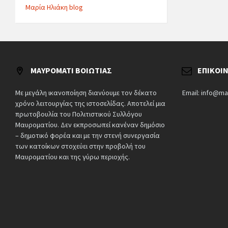
Μαρία Ηλιάκη blog
ΜΑΥΡΟΜΆΤΙ ΒΟΙΩΤΊΑΣ
ΕΠΙΚΟΙ
Με μεγάλη ικανοποίηση διανύουμε τον δέκατο
Email: info@ma
χρόνο λειτουργίας της ιστοσελίδας. Αποτελεί μια
πρωτοβουλία του Πολιτιστικού Συλλόγου
Μαυροματίου. Δεν εκπροσωπεί κανέναν δημόσιο
– δημοτικό φορέα και με την στενή συνεργασία
των κατοίκων στοχεύει στην προβολή του
Μαυροματίου και της γύρω περιοχής.