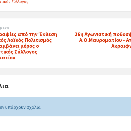
στικός Σύλλογος
μενο
αφίες από την Έκθεση
26η Αγωνιστική ποδοσ
κός Λαϊκός Πολιτισμός
Α.Ο.Μαυροματίου - 
αμβάνει μέρος ο
Ακραιφν
στικός Σύλλογος
ματίου
λια
εν υπάρχουν σχόλια