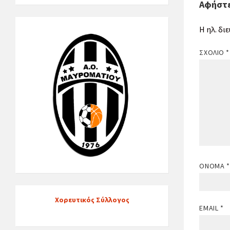
Αφήστε
Η ηλ. δι
ΣΧΌΛΙΟ
*
ΌΝΟΜΑ
*
Χορευτικός Σύλλογος
EMAIL
*