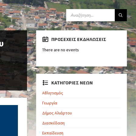
ΠΡΟΣΕΧΕΊΣ ΕΚΔΗΛΏΣΕΙΣ
υ
There are no events
ΚΑΤΗΓΟΡΙΕΣ ΝΕΩΝ
Αθλητισμός
Γεωργία
Δήμος Αλιάρτου
Διασκέδαση
Εκπαίδευση