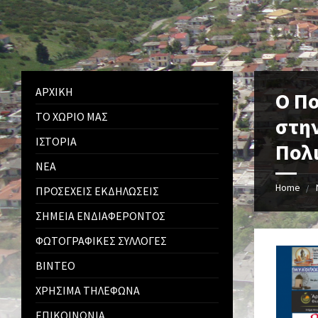
ΑΡΧΙΚΉ
Ο Πο
ΤΟ ΧΩΡΙΌ ΜΑΣ
στην
ΙΣΤΟΡΊΑ
Πολ
ΝΈΑ
Home
ΠΡΟΣΕΧΕΊΣ ΕΚΔΗΛΏΣΕΙΣ
ΣΗΜΕΊΑ ΕΝΔΙΑΦΈΡΟΝΤΟΣ
ΦΩΤΟΓΡΑΦΙΚΈΣ ΣΥΛΛΟΓΈΣ
ΒΊΝΤΕΟ
ΧΡΉΣΙΜΑ ΤΗΛΈΦΩΝΑ
ΕΠΙΚΟΙΝΩΝΊΑ