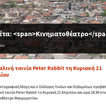
κέτα: <span>Κινηματοθέατρο</sp
Νέα
λινή ταινία Peter Rabbit τη Κυριακή 21
λίου
ατογραφική Λέσχη και ο Σύλλογος Γονέων και Κηδεμόνων προβάλ
ή ταινία Peter Rabbit τη Κυριακή 21 Απριλίου και ώρα 18.30 στ
οθέατρο Μαυροματίου.