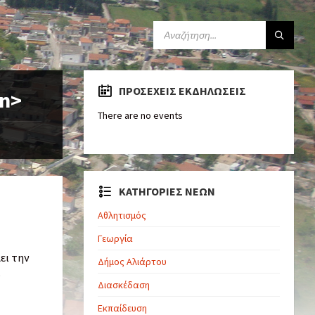
ΠΡΟΣΕΧΕΊΣ ΕΚΔΗΛΏΣΕΙΣ
an>
There are no events
ΚΑΤΗΓΟΡΙΕΣ ΝΕΩΝ
Αθλητισμός
Γεωργία
ει την
Δήμος Αλιάρτου
ο
Διασκέδαση
Εκπαίδευση