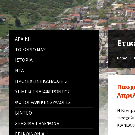
ΑΡΧΙΚΉ
Ετι
ΤΟ ΧΩΡΙΌ ΜΑΣ
Home
ΙΣΤΟΡΊΑ
ΝΈΑ
ΠΡΟΣΕΧΕΊΣ ΕΚΔΗΛΏΣΕΙΣ
Πασχα
ΣΗΜΕΊΑ ΕΝΔΙΑΦΈΡΟΝΤΟΣ
Απρι
ΦΩΤΟΓΡΑΦΙΚΈΣ ΣΥΛΛΟΓΈΣ
Η Κινημ
ΒΊΝΤΕΟ
πασχαλιν
ΧΡΉΣΙΜΑ ΤΗΛΈΦΩΝΑ
κινηματ
ΕΠΙΚΟΙΝΩΝΊΑ