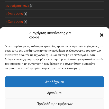
Ιανουάριος 2021
(1)
Ιούνιος 2020
(1)
Ιούλιος 2019
(5)
Ιούνιος 2019
(11)
Διαχείριση συναίνεσης για
cookie
Μάιος 2019
(17)
Απρίλιος 2019
(10)
Για να παρέχουμε τις καλύτερες εμπειρίες, χρησιμοποιούμε τεχνολογίες όπως τα
cookies για την αποθήκευση ή/και την πρόσβαση σε πληροφορίες συσκευής.
Η
Μάρτιος 2019
(1)
συναίνεση σε αυτές τις τεχνολογίες θα μας επιτρέψει να επεξεργαζόμαστε
δεδομένα όπως η συμπεριφορά περιήγησης ή μοναδικά αναγνωριστικά σε αυτόν
τον ιστότοπο.
Η μη συναίνεση ή η ανάκληση της συγκατάθεσης μπορεί να
επηρεάσει αρνητικά ορισμένα χαρακτηριστικά και λειτουργίες.
ΠΡΌΣΦΑΤΑ ΣΧΌΛΙΑ
Αποδέχομαι
Αρχική
Το χωριό μας
Ιστορία
Χρήσιμα τηλέφωνα
Αρνούμαι
Επικοινωνία
Προβολή προτιμήσεων
© 2020 Μαυρομάτι Βοιωτίας • Design & Development:
Pokas Webs