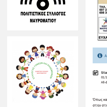
Α
Sta
01/
All-
Όπως κα
στην στ