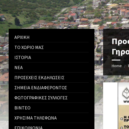
ΑΡΧΙΚΉ
Προ
ΤΟ ΧΩΡΙΌ ΜΑΣ
Γηρ
ΙΣΤΟΡΊΑ
Home
ΝΈΑ
ΠΡΟΣΕΧΕΊΣ ΕΚΔΗΛΏΣΕΙΣ
ΣΗΜΕΊΑ ΕΝΔΙΑΦΈΡΟΝΤΟΣ
ΦΩΤΟΓΡΑΦΙΚΈΣ ΣΥΛΛΟΓΈΣ
ΒΊΝΤΕΟ
ΧΡΉΣΙΜΑ ΤΗΛΈΦΩΝΑ
ΕΠΙΚΟΙΝΩΝΊΑ