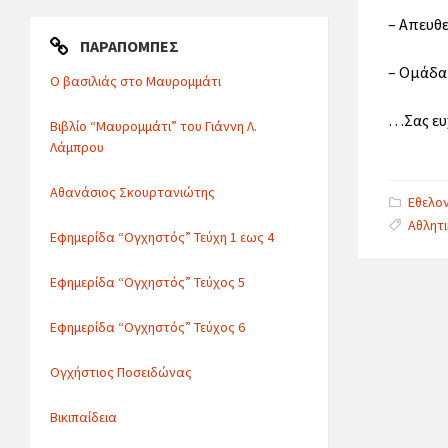
– Απευθ
ΠΑΡΑΠΟΜΠΈΣ
– Ομάδα
Ο βασιλιάς στο Μαυρομμάτι
…Σας ευ
Βιβλίο “Μαυρομμάτι” του Γιάννη Λ.
Λάμπρου
Αθανάσιος Σκουρτανιώτης
Catego
Εθελο
Tags:
Αθλητ
Εφημερίδα “Ογχηστός” Τεύχη 1 εως 4
Εφημερίδα “Ογχηστός” Τεύχος 5
Εφημερίδα “Ογχηστός” Τεύχος 6
Ογχήστιος Ποσειδώνας
Βικιπαίδεια