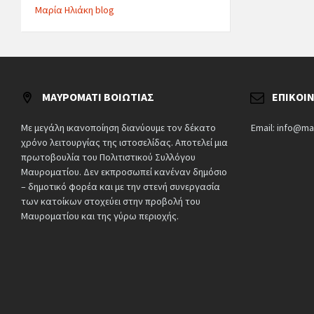
Μαρία Ηλιάκη blog
ΜΑΥΡΟΜΆΤΙ ΒΟΙΩΤΊΑΣ
ΕΠΙΚΟΙ
Με μεγάλη ικανοποίηση διανύουμε τον δέκατο
Email: info@ma
χρόνο λειτουργίας της ιστοσελίδας. Αποτελεί μια
πρωτοβουλία του Πολιτιστικού Συλλόγου
Μαυροματίου. Δεν εκπροσωπεί κανέναν δημόσιο
– δημοτικό φορέα και με την στενή συνεργασία
των κατοίκων στοχεύει στην προβολή του
Μαυροματίου και της γύρω περιοχής.