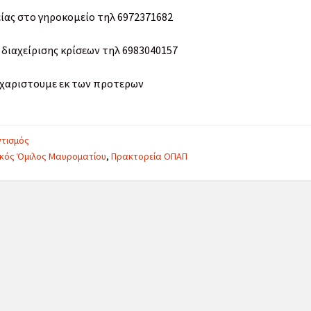
είας στο γηροκομείο τηλ 6972371682
 διαχείρισης κρίσεων τηλ 6983040157
χαριστουμε εκ των προτερων
ries:
ντισμός
ικός Όμιλος Μαυροματίου
,
Πρακτορεία ΟΠΑΠ