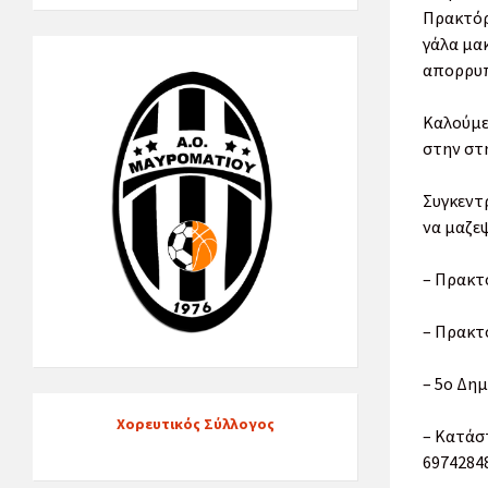
Πρακτόρ
γάλα μακ
απορρυπ
Καλούμε 
στην στ
Συγκεντ
να μαζε
– Πρακτ
– Πρακτ
– 5ο Δη
Χορευτικός Σύλλογος
– Κατάσ
6974284