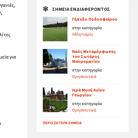
γανιές,
ΣΗΜΕΊΑ ΕΝΔΙΑΦΈΡΟΝΤΟΣ
ν,
Γήπεδο Ποδοσφαίρου
στην κατηγορία
λίτες
Αθλητισμός
Ναός Μεταμόρφωσης
εία για
του Σωτήρος
Μαυροματίου
στην κατηγορία
Θρησκευτικά
Ιερά Μονή Αγίου
Γεωργίου
στην κατηγορία
Θρησκευτικά
λ
ΠΕΡΙΣΣΌΤΕΡΑ ΣΗΜΕΊΑ