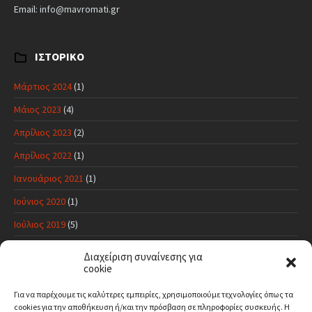
Email: info@mavromati.gr
ΙΣΤΟΡΙΚΌ
Μάρτιος 2024
(1)
Μάιος 2023
(4)
Απρίλιος 2023
(2)
Απρίλιος 2022
(1)
Ιανουάριος 2021
(1)
Ιούνιος 2020
(1)
Ιούλιος 2019
(5)
Ιούνιος 2019
(11)
Διαχείριση συναίνεσης για
cookie
Μάιος 2019
(17)
Απρίλιος 2019
(10)
Για να παρέχουμε τις καλύτερες εμπειρίες, χρησιμοποιούμε τεχνολογίες όπως τα
cookies για την αποθήκευση ή/και την πρόσβαση σε πληροφορίες συσκευής.
Η