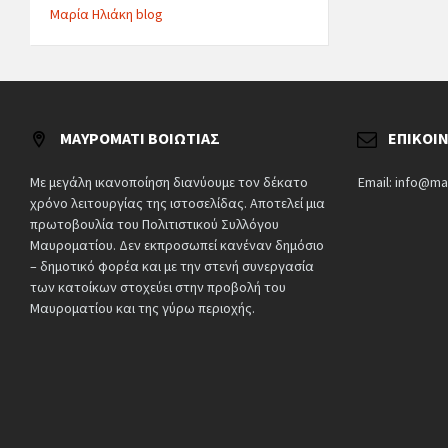
Μαρία Ηλιάκη blog
ΜΑΥΡΟΜΆΤΙ ΒΟΙΩΤΊΑΣ
ΕΠΙΚΟΙ
Με μεγάλη ικανοποίηση διανύουμε τον δέκατο
Email: info@ma
χρόνο λειτουργίας της ιστοσελίδας. Αποτελεί μια
πρωτοβουλία του Πολιτιστικού Συλλόγου
Μαυροματίου. Δεν εκπροσωπεί κανέναν δημόσιο
– δημοτικό φορέα και με την στενή συνεργασία
των κατοίκων στοχεύει στην προβολή του
Μαυροματίου και της γύρω περιοχής.