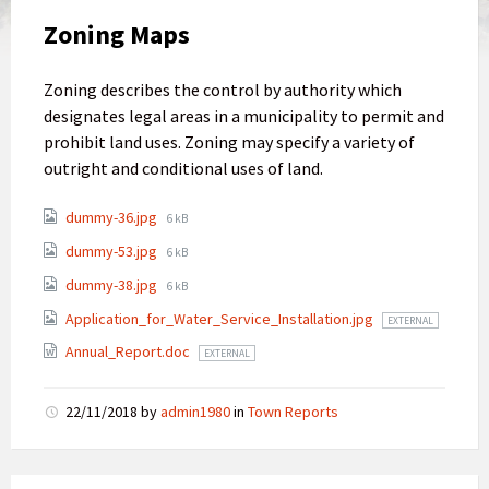
Zoning Maps
Zoning describes the control by authority which
designates legal areas in a municipality to permit and
prohibit land uses. Zoning may specify a variety of
outright and conditional uses of land.
dummy-36.jpg
6 kB
dummy-53.jpg
6 kB
dummy-38.jpg
6 kB
Application_for_Water_Service_Installation.jpg
EXTERNAL
Annual_Report.doc
EXTERNAL
22/11/2018
by
admin1980
in
Town Reports