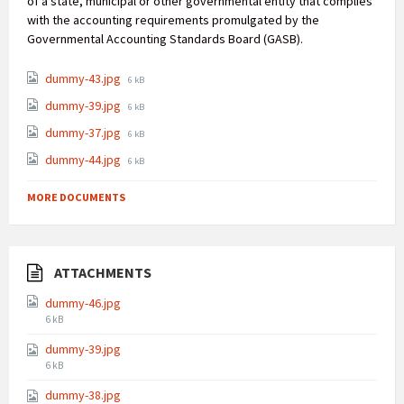
of a state, municipal or other governmental entity that complies
with the accounting requirements promulgated by the
Governmental Accounting Standards Board (GASB).
dummy-43.jpg
6 kB
dummy-39.jpg
6 kB
dummy-37.jpg
6 kB
dummy-44.jpg
6 kB
MORE DOCUMENTS
ATTACHMENTS
dummy-46.jpg
6 kB
dummy-39.jpg
6 kB
dummy-38.jpg