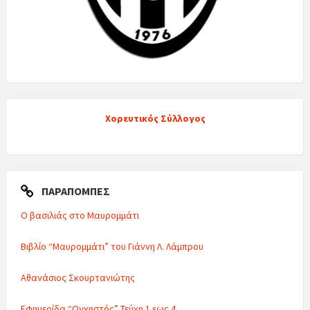
Χορευτικός Σύλλογος
ΠΑΡΑΠΟΜΠΈΣ
Ο βασιλιάς στο Μαυρομμάτι
Βιβλίο “Μαυρομμάτι” του Γιάννη Λ. Λάμπρου
Αθανάσιος Σκουρτανιώτης
Εφημερίδα “Ογχηστός” Τεύχη 1 εως 4