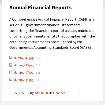
Annual Financial Reports
A Comprehensive Annual Financial Report (CAFR) is a
set of U.S. government financial statements
comprising the financial report of a state, municipal
or other governmental entity that complies with the
accounting requirements promulgated by the
Governmental Accounting Standards Board (GASB).
dummy-43.jpg
6 kB
dummy-39.jpg
6 kB
dummy-37.jpg
6 kB
dummy-44.jpg
6 kB
22/11/2018
by
admin1980
in
Finances