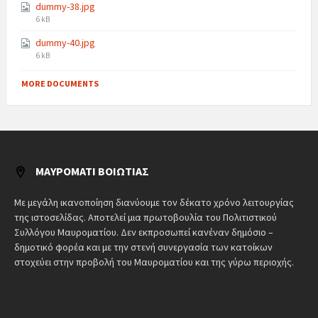
dummy-38.jpg
6 kB
dummy-40.jpg
6 kB
MORE DOCUMENTS
ΜΑΥΡΟΜΆΤΙ ΒΟΙΩΤΊΑΣ
Με μεγάλη ικανοποίηση διανύουμε τον δέκατο χρόνο λειτουργίας
της ιστοσελίδας. Αποτελεί μια πρωτοβουλία του Πολιτιστικού
Συλλόγου Μαυροματίου. Δεν εκπροσωπεί κανέναν δημόσιο –
δημοτικό φορέα και με την στενή συνεργασία των κατοίκων
στοχεύει στην προβολή του Μαυροματίου και της γύρω περιοχής.