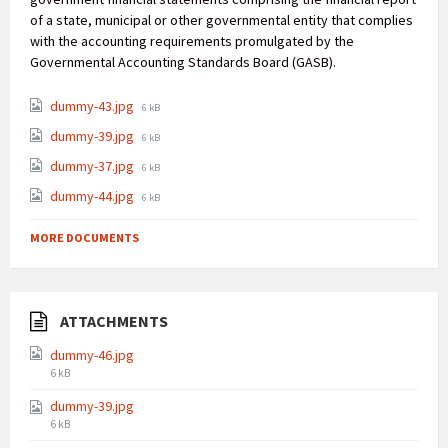
of a state, municipal or other governmental entity that complies
with the accounting requirements promulgated by the
Governmental Accounting Standards Board (GASB).
dummy-43.jpg
6 kB
dummy-39.jpg
6 kB
dummy-37.jpg
6 kB
dummy-44.jpg
6 kB
MORE DOCUMENTS
ATTACHMENTS
dummy-46.jpg
6 kB
dummy-39.jpg
6 kB