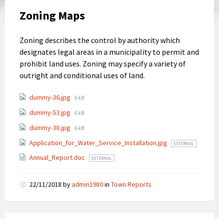
Zoning Maps
Zoning describes the control by authority which
designates legal areas in a municipality to permit and
prohibit land uses. Zoning may specify a variety of
outright and conditional uses of land.
dummy-36.jpg
6 kB
dummy-53.jpg
6 kB
dummy-38.jpg
6 kB
Application_for_Water_Service_Installation.jpg
EXTERNAL
Annual_Report.doc
EXTERNAL
22/11/2018
by
admin1980
in
Town Reports