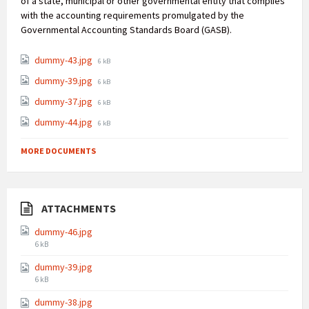
of a state, municipal or other governmental entity that complies
with the accounting requirements promulgated by the
Governmental Accounting Standards Board (GASB).
dummy-43.jpg
6 kB
dummy-39.jpg
6 kB
dummy-37.jpg
6 kB
dummy-44.jpg
6 kB
MORE DOCUMENTS
ATTACHMENTS
dummy-46.jpg
6 kB
dummy-39.jpg
6 kB
dummy-38.jpg